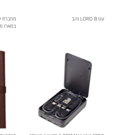
עט LORD B זהב
מחברת עס
במארז מ