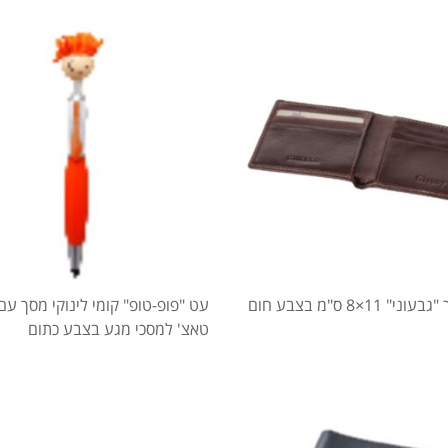
" 11×8 ס"מ בצבע חום
עט "פופ-טופ" קומי לינוקי מסך עם
טאצ' למסכי מגע בצבע כתום