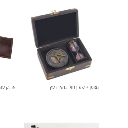
מצפן + שעון חול במארז עץ
ארנק עור "גבעוני