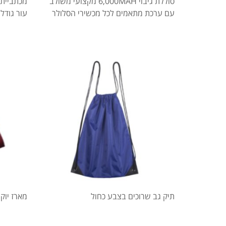
סוללת גיבוי 6,000MAH מקצועי משולב
מכתביית 
עם ערכת מתאמים לכל מכשירי הסלולר
עור גודל A4 בצבע חו
תיק גב שרוכים בצבע כחול
מארז יוק