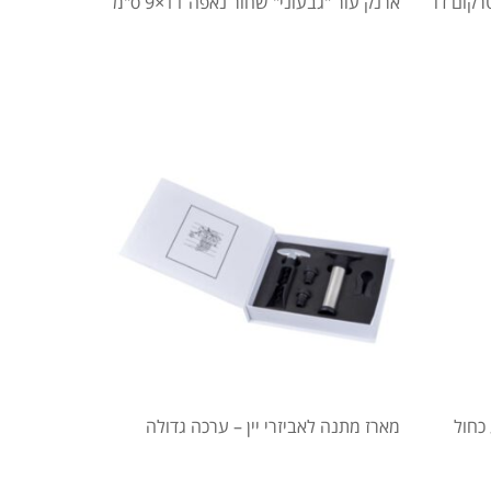
 אינטרקום דו
ארנק עור "גבעוני" שחור נאפה 11×9 ס"מ
כחול
מארז מתנה לאביזרי יין – ערכה גדולה