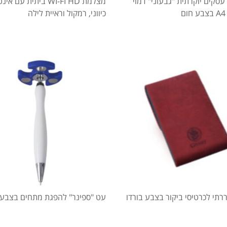
עסקים יוקרתית "גבעוני" דמוי
מצלמת WI-FI HD ביתית עם
ם
כיווני, רמקול וראיית לילה
ררתי לכרטיסי ביקור בצבע בורדו
עט "ספינר" להפגת מתחים בצבע 