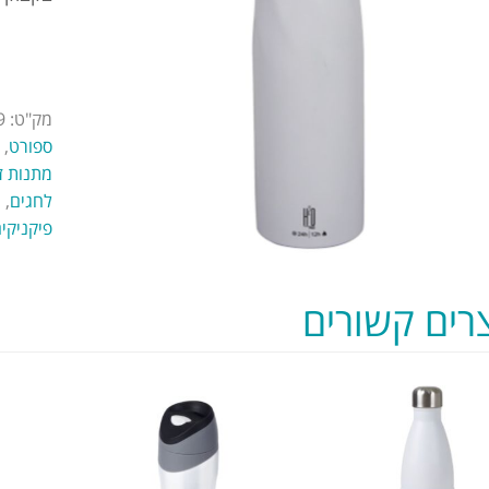
מק"ט:
9
ספורט
,
מתנות ז
לחגים
,
מ
פיקניקים
רים קשורים