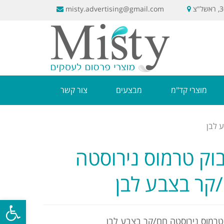
misty.advertising@gmail.com
מוצרי קד"מ
מבצעים
צור קשר
 לבן
וק טרמוס נירוסטה
קר בצבע לבן
פתח סרגל
טרמוס נירוסטה חם/קר בצבע לבן