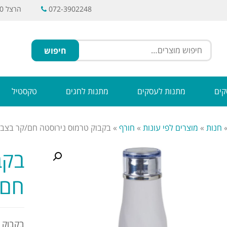
072-3902248
הרצל 30, ראשל"צ
חיפוש
קים
מתנות לעסקים
מתנות לחגים
טקסטיל
חנות
»
מוצרים לפי עונות
»
חורף
»
בקבוק טרמוס נירוסטה חם/קר בצבע
בקב
חם/
בקבוק 