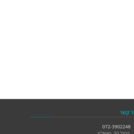
ר קשר
072-3902248
הרצל 30, ראשל"צ