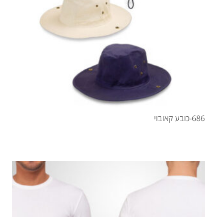
686-כובע קאובוי